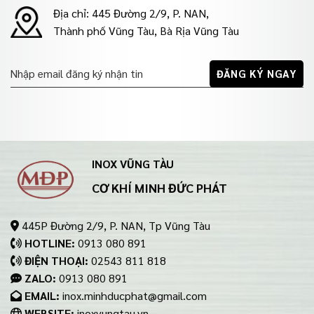
Địa chỉ: 445 Đường 2/9, P. NAN,
Thành phố Vũng Tàu, Bà Rịa Vũng Tàu
INOX VŨNG TÀU
CƠ KHÍ MINH ĐỨC PHÁT
445P Đường 2/9, P. NAN, Tp Vũng Tàu
HOTLINE:
0913 080 891
ĐIỆN THOẠI:
02543 811 818
ZALO:
0913 080 891
EMAIL:
inox.minhducphat@gmail.com
WEBSITE:
inoxvungtau.vn