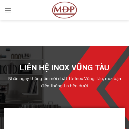
Skip
to
content
LIÊN HỆ INOX VŨNG TÀU
Nhận ngay thông tin mới nhất từ Inox Vũng Tàu, mời bạn
điền thông tin bên dưới