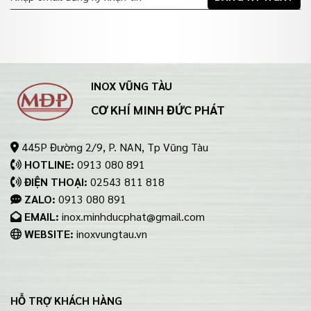
INOX VŨNG TÀU
CƠ KHÍ MINH ĐỨC PHÁT
445P Đường 2/9, P. NAN, Tp Vũng Tàu
HOTLINE:
0913 080 891
ĐIỆN THOẠI:
02543 811 818
ZALO:
0913 080 891
EMAIL:
inox.minhducphat@gmail.com
WEBSITE:
inoxvungtau.vn
HỖ TRỢ KHÁCH HÀNG