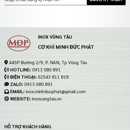
INOX VŨNG TÀU
CƠ KHÍ MINH ĐỨC PHÁT
445P Đường 2/9, P. NAN, Tp Vũng Tàu
HOTLINE:
0913 080 891
ĐIỆN THOẠI:
02543 811 818
ZALO:
0913 080 891
EMAIL:
inox.minhducphat@gmail.com
WEBSITE:
inoxvungtau.vn
HỖ TRỢ KHÁCH HÀNG