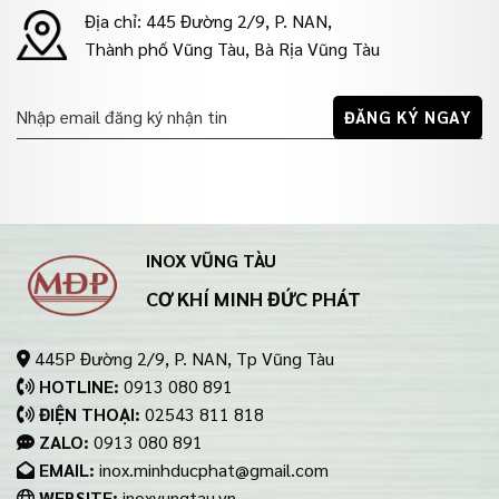
Địa chỉ: 445 Đường 2/9, P. NAN,
Thành phố Vũng Tàu, Bà Rịa Vũng Tàu
INOX VŨNG TÀU
CƠ KHÍ MINH ĐỨC PHÁT
445P Đường 2/9, P. NAN, Tp Vũng Tàu
HOTLINE:
0913 080 891
ĐIỆN THOẠI:
02543 811 818
ZALO:
0913 080 891
EMAIL:
inox.minhducphat@gmail.com
WEBSITE:
inoxvungtau.vn