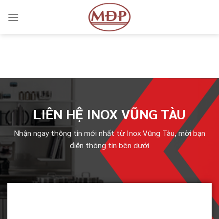
Skip
to
content
LIÊN HỆ INOX VŨNG TÀU
Nhận ngay thông tin mới nhất từ Inox Vũng Tàu, mời bạn
điền thông tin bên dưới