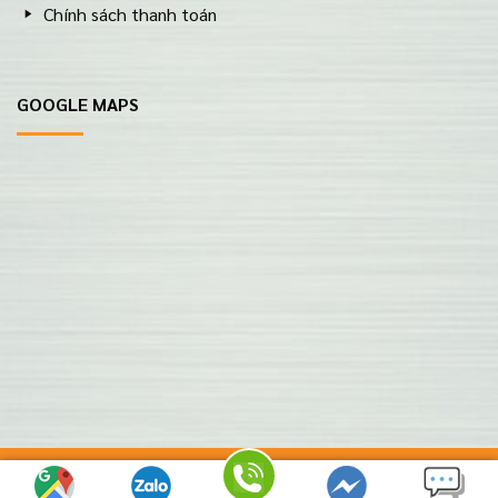
Chính sách thanh toán
GOOGLE MAPS
Copyright 2026 ©
IT Vũng Tàu |
THIẾT KẾ WEBSITE BỞI IT
VŨNG TÀU
|
ITVUNGTAU.COM