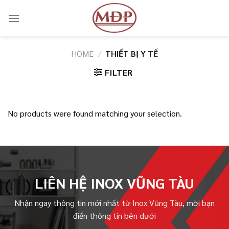
Skip
to
content
HOME
/
THIẾT BỊ Y TẾ
FILTER
No products were found matching your selection.
LIÊN HỆ INOX VŨNG TÀU
Nhận ngay thông tin mới nhất từ Inox Vũng Tàu, mời bạn
điền thông tin bên dưới